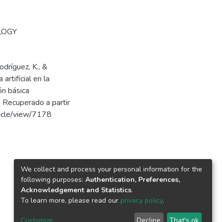
LOGY
dríguez, K., &
artificial en la
ón básica
Recuperado a partir
ticle/view/7178
We collect and process your personal information for the
following purposes:
Authentication, Preferences,
Acknowledgement and Statistics
.
To learn more, please read our
privacy policy
.
Customize
Decline
That's ok