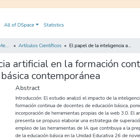
All of DSpace
Statistics
Maestría en Educación Mención en Pedagogía en Entornos Digitales
Artículos Científicos
El papel de la inteligencia artificial en la formación continua de docentes. Un desafío de la educación básica contemporánea
cia artificial en la formación co
n básica contemporánea
Abstract
Introducción: El estudio analizó el impacto de la inteligencia 
formación continua de docentes de educación básica, poni
incorporación de herramientas propias de la web 3.0. El ar
presenta se propuso elaborar una estrategia de superaci
empleo de las herramientas de IA que contribuya a la pre
de la educación básica en la Unidad Educativa 26 de novie