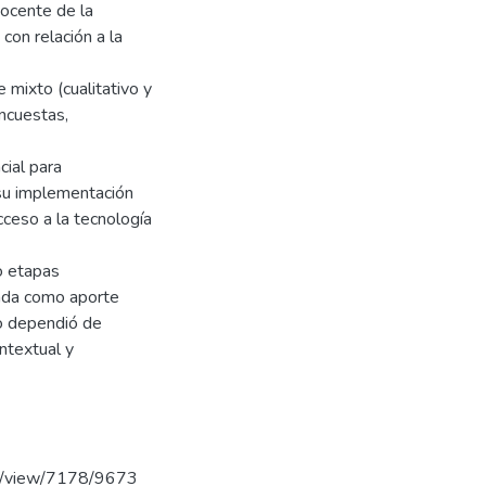
ocente de la
con relación a la
mixto (cualitativo y
encuestas,
cial para
 su implementación
cceso a la tecnología
o etapas
rada como aporte
to dependió de
ontextual y
cle/view/7178/9673