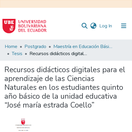
(current)
Log In
Communities
Home
Postgrado
Maestría en Educación Básica
&
Tesis
Recursos didácticos digitales para el aprendizaje de las Ciencias Naturales en los estudiantes quinto año básico de la unidad educativa “José maría estrada Coello”
Collections
Recursos didácticos digitales para el
All of DSpace
aprendizaje de las Ciencias
Naturales en los estudiantes quinto
Statistics
año básico de la unidad educativa
“José maría estrada Coello”