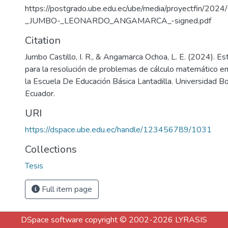
https://postgrado.ube.edu.ec/ube/media/proyectfin/20
_JUMBO-_LEONARDO_ANGAMARCA_-signed.pdf
Citation
Jumbo Castillo, I. R., & Angamarca Ochoa, L. E. (2024). Est
para la resolución de problemas de cálculo matemático en
la Escuela De Educación Básica Lantadilla. Universidad Bo
Ecuador.
URI
https://dspace.ube.edu.ec/handle/123456789/1031
Collections
Tesis
Full item page
DSpace software
copyright © 2002-2026
LYRASIS