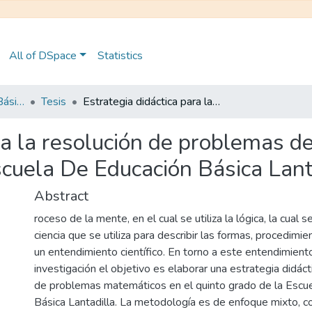
All of DSpace
Statistics
Maestría en Educación Básica
Tesis
Estrategia didáctica para la resolución de problemas de cálculo matemático en el quinto grado de la Escuela De Educación Básica Lantadilla
ra la resolución de problemas d
scuela De Educación Básica Lant
Abstract
roceso de la mente, en el cual se utiliza la lógica, la cual
ciencia que se utiliza para describir las formas, procedim
un entendimiento científico. En torno a este entendimient
investigación el objetivo es elaborar una estrategia didáct
de problemas matemáticos en el quinto grado de la Escu
Básica Lantadilla. La metodología es de enfoque mixto, c