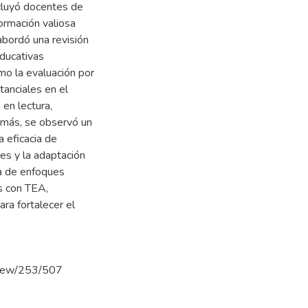
cluyó docentes de
ormación valiosa
abordó una revisión
educativas
mo la evaluación por
tanciales en el
en lectura,
emás, se observó un
a eficacia de
es y la adaptación
ia de enfoques
s con TEA,
ra fortalecer el
/view/253/507