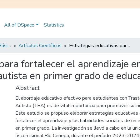
All of DSpace
Statistics
Maestría en Educación Básica
Artículos Científicos
Estrategias educativas para fortalecer el aprendizaje en estudiantes con trastorno del espectro autista en primer grado de educación básica
para fortalecer el aprendizaje e
autista en primer grado de educ
Abstract
El abordaje educativo efectivo para estudiantes con Tras
Autista (TEA) es de vital importancia para promover su inc
Este estudio se propuso elaborar estrategias educativas 
fortalecer el aprendizaje y las habilidades sociales de un
en primer grado. La investigación se llevó a cabo en la un
fiscomisional Río Cenepa, durante el período 2023-2024