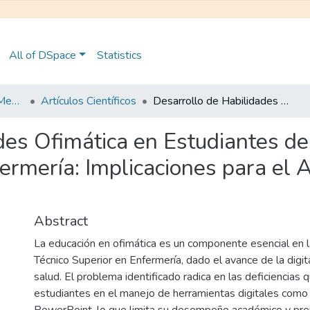
All of DSpace
Statistics
Maestría en Educación Mención en Pedagogía en Entornos Digitales
Artículos Científicos
Desarrollo de Habilidades Ofimática en Estudiantes de Primer Nivel del Técnico Superior en Enfermería: Implicaciones para el Aprendizaje Constructivista
des Ofimática en Estudiantes de
ermería: Implicaciones para el 
Abstract
La educación en ofimática es un componente esencial en l
Técnico Superior en Enfermería, dado el avance de la digita
salud. El problema identificado radica en las deficiencias
estudiantes en el manejo de herramientas digitales como