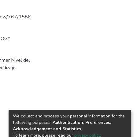
/view/767/1586
LOGY
imer Nivel del
endizaje
We collect and process your personal information for the
following purposes:
Authentication, Preferences,
Acknowledgement and Statistics
.
To learn more, please read our
privacy policy
.