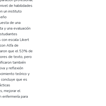
aración profesional.
 nivel de habilidades
n un instituto
seño
puesta de una
ta y una evaluación
estudiantes
s con escala Likert
con Alfa de
traron que el 53% de
ores de texto, pero
ificaron también
iva y reflexión
ocimiento teórico y
o concluye que es
ácticas
s, mejorar el
n enfermería para