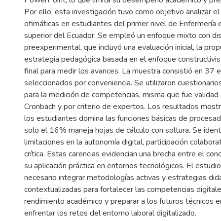
PowerPoint, lo que limita su desempeño académico y prep
Por ello, esta investigación tuvo como objetivo analizar el
ofimáticas en estudiantes del primer nivel de Enfermería e
superior del Ecuador. Se empleó un enfoque mixto con di
preexperimental, que incluyó una evaluación inicial, la pro
estrategia pedagógica basada en el enfoque constructivis
final para medir los avances. La muestra consistió en 37 
seleccionados por conveniencia. Se utilizaron cuestionario
para la medición de competencias, misma que fue validad 
Cronbach y por criterio de expertos. Los resultados mos
los estudiantes domina las funciones básicas de procesad
solo el 16% maneja hojas de cálculo con soltura. Se ident
limitaciones en la autonomía digital, participación colaborat
crítica. Estas carencias evidencian una brecha entre el con
su aplicación práctica en entornos tecnológicos. El estudi
necesario integrar metodologías activas y estrategias did
contextualizadas para fortalecer las competencias digitale
rendimiento académico y preparar a los futuros técnicos e
enfrentar los retos del entorno laboral digitalizado.