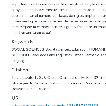
importancia de las mejoras en la infraestructura y la capa
apoyar la enseñanza efectiva del inglés en Ecuador. Los h
que aumentar el número de clases de inglés, implementar
promover la participación activa de los estudiantes son p
para mejorar la competencia en inglés y fomentar un ento
más humanista en el país.
Keywords
SOCIAL SCIENCES::Social sciences::Education
,
HUMANIT
RELIGION::Languages and linguistics::Other Germanic lan
language
Citation
Terán Nazate, L. G., & Cuarán Caguasango, M. E. (2024). I
Strategies to Achieve Oral Communication in A2-Level Le
Bolivariana del Ecuador.
URI
https://dspace.ube.edu.ec/handle/123456789/3565