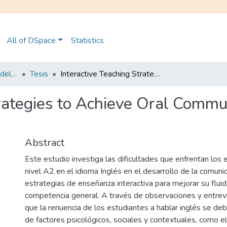
All of DSpace
Statistics
Maestría en Pedagogía del Inglés como Lengua Extranjera
Tesis
Interactive Teaching Strategies to Achieve Oral Communication in A2-Level Learners
trategies to Achieve Oral Commu
Abstract
Este estudio investiga las dificultades que enfrentan los 
nivel A2 en el idioma Inglés en el desarrollo de la comuni
estrategias de enseñanza interactiva para mejorar su fluid
competencia general. A través de observaciones y entrev
que la renuencia de los estudiantes a hablar inglés se de
de factores psicológicos, sociales y contextuales, como el 