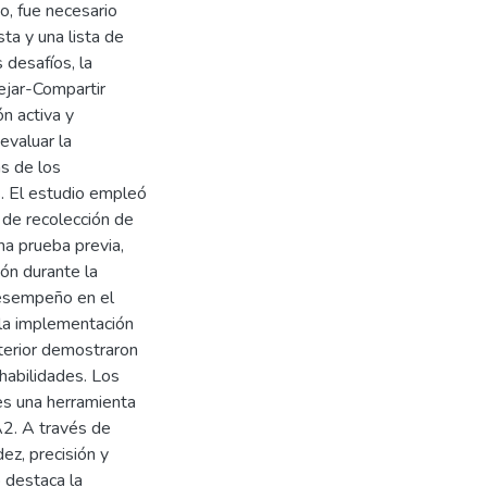
to, fue necesario
ta y una lista de
 desafíos, la
ejar-Compartir
n activa y
evaluar la
as de los
s. El estudio empleó
de recolección de
na prueba previa,
ión durante la
desempeño en el
 la implementación
sterior demostraron
habilidades. Los
es una herramienta
A2. A través de
dez, precisión y
 destaca la