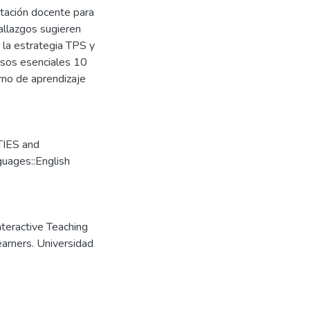
citación docente para
allazgos sugieren
 la estrategia TPS y
asos esenciales 10
rno de aprendizaje
IES and
guages::English
nteractive Teaching
arners. Universidad