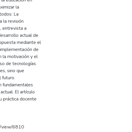
 la educación en
ximizar la
todos: La
 la revisión
, entrevista a
esarrollo actual de
ropuesta mediante el
la implementación de
la motivación y el
uso de tecnologías
es, sino que
 futuro.
on fundamentales
ctual. El artículo
su práctica docente
le/view/6810