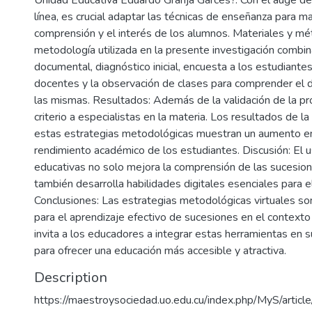
Unidad Educativa Eduardo Granja Garcés?. Con el auge de
línea, es crucial adaptar las técnicas de enseñanza para ma
comprensión y el interés de los alumnos. Materiales y mé
metodología utilizada en la presente investigación combina
documental, diagnóstico inicial, encuesta a los estudiantes
docentes y la observación de clases para comprender el d
las mismas. Resultados: Además de la validación de la p
criterio a especialistas en la materia. Los resultados de 
estas estrategias metodológicas muestran un aumento en 
rendimiento académico de los estudiantes. Discusión: El 
educativas no solo mejora la comprensión de las sucesion
también desarrolla habilidades digitales esenciales para el
Conclusiones: Las estrategias metodológicas virtuales s
para el aprendizaje efectivo de sucesiones en el contexto a
invita a los educadores a integrar estas herramientas en 
para ofrecer una educación más accesible y atractiva.
Description
https://maestroysociedad.uo.edu.cu/index.php/MyS/artic