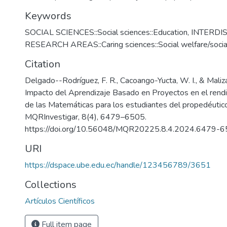
Keywords
SOCIAL SCIENCES::Social sciences::Education
,
INTERDI
RESEARCH AREAS::Caring sciences::Social welfare/socia
Citation
Delgado--Rodríguez, F. R., Cacoango-Yucta, W. I., & Maliza
Impacto del Aprendizaje Basado en Proyectos en el rend
de las Matemáticas para los estudiantes del propedéutico
MQRInvestigar, 8(4), 6479–6505.
https://doi.org/10.56048/MQR20225.8.4.2024.6479-
URI
https://dspace.ube.edu.ec/handle/123456789/3651
Collections
Artículos Científicos
Full item page