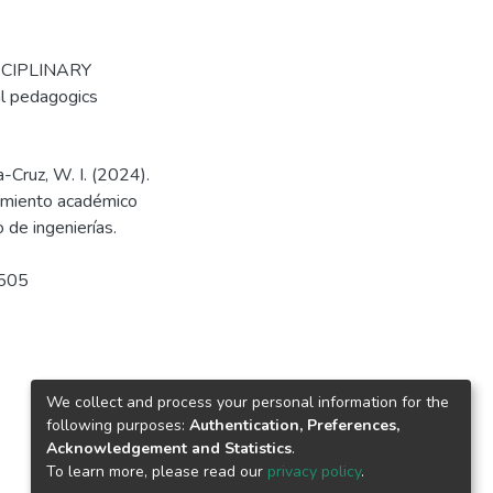
SCIPLINARY
l pedagogics
-Cruz, W. I. (2024).
imiento académico
 de ingenierías.
6505
We collect and process your personal information for the
following purposes:
Authentication, Preferences,
Acknowledgement and Statistics
.
To learn more, please read our
privacy policy
.