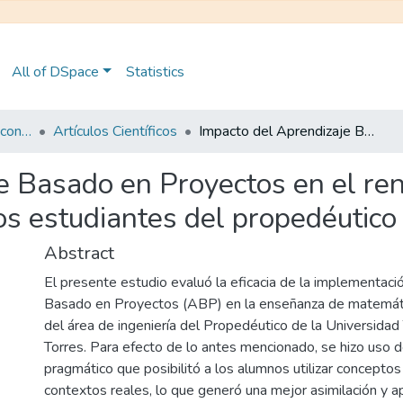
All of DSpace
Statistics
Maestría en Pedagogía con Mención en Formación Técnica y Profesional
Artículos Científicos
Impacto del Aprendizaje Basado en Proyectos en el rendimiento académico de las Matemáticas para los estudiantes del propedéutico de ingenierías
e Basado en Proyectos en el re
s estudiantes del propedéutico 
Abstract
El presente estudio evaluó la eficacia de la implementaci
Basado en Proyectos (ABP) en la enseñanza de matemát
del área de ingeniería del Propedéutico de la Universidad
Torres. Para efecto de lo antes mencionado, se hizo uso
pragmático que posibilitó a los alumnos utilizar concept
contextos reales, lo que generó una mejor asimilación y a