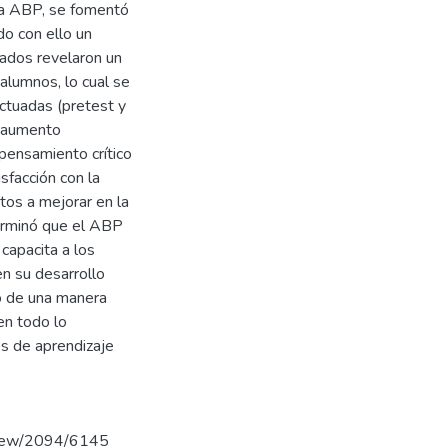
ía ABP, se fomentó
do con ello un
tados revelaron un
alumnos, lo cual se
ctuadas (pretest y
n aumento
 pensamiento crítico
sfacción con la
tos a mejorar en la
terminó que el ABP
capacita a los
en su desarrollo
bo de una manera
en todo lo
s de aprendizaje
e/view/2094/6145