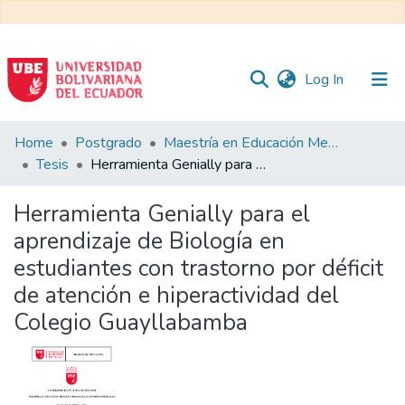
(current)
Log In
Communities
Home
Postgrado
Maestría en Educación Mención en Pedagogía en Entornos Digitales
&
Tesis
Herramienta Genially para el aprendizaje de Biología en estudiantes con trastorno por déficit de atención e hiperactividad del Colegio Guayllabamba
Collections
Herramienta Genially para el
All of DSpace
aprendizaje de Biología en
estudiantes con trastorno por déficit
Statistics
de atención e hiperactividad del
Colegio Guayllabamba