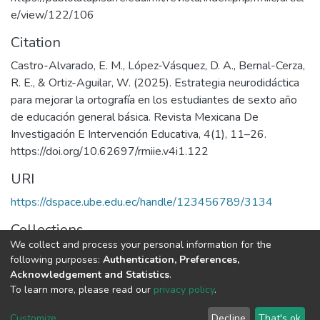
e/view/122/106
Citation
Castro-Alvarado, E. M., López-Vásquez, D. A., Bernal-Cerza,
R. E., & Ortiz-Aguilar, W. (2025). Estrategia neurodidáctica
para mejorar la ortografía en los estudiantes de sexto año
de educación general básica. Revista Mexicana De
Investigación E Intervención Educativa, 4(1), 11–26.
https://doi.org/10.62697/rmiie.v4i1.122
URI
https://dspace.ube.edu.ec/handle/123456789/3134
Collections
We collect and process your personal information for the
Artículos Científicos
following purposes:
Authentication, Preferences,
Acknowledgement and Statistics
.
Full item page
To learn more, please read our
privacy policy
.
Customize
Decline
That's ok