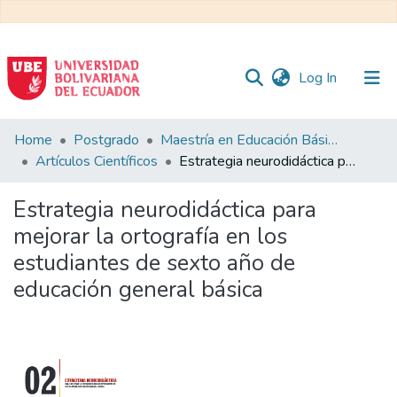
(current)
Log In
Communities
Home
Postgrado
Maestría en Educación Básica
&
Artículos Científicos
Estrategia neurodidáctica para mejorar la ortografía en los estudiantes de sexto año de educación general básica
Collections
Estrategia neurodidáctica para
All of DSpace
mejorar la ortografía en los
estudiantes de sexto año de
Statistics
educación general básica