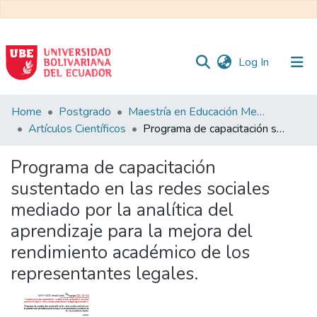
(current)
Log In
Communities
Home
Postgrado
Maestría en Educación Mención en Pedagogía en Entornos Digitales
&
Artículos Científicos
Programa de capacitación sustentado en las redes sociales mediado por la analítica del aprendizaje para la mejora del rendimiento académico de los representantes legales.
Collections
Programa de capacitación
All of DSpace
sustentado en las redes sociales
mediado por la analítica del
Statistics
aprendizaje para la mejora del
rendimiento académico de los
representantes legales.