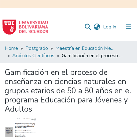
(current)
Log In
Communities
Home
Postgrado
Maestría en Educación Mención en Pedagogía en Entornos Digitales
&
Artículos Científicos
Gamificación en el proceso de enseñanza en ciencias naturales en grupos etarios de 50 a 80 años en el programa Educación para Jóvenes y Adultos
Collections
Gamificación en el proceso de
All of DSpace
enseñanza en ciencias naturales en
grupos etarios de 50 a 80 años en el
Statistics
programa Educación para Jóvenes y
Adultos