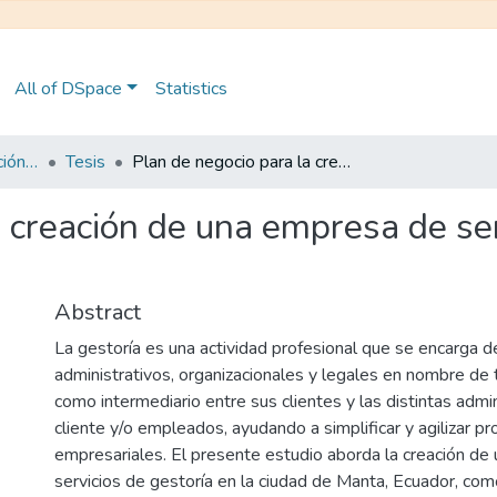
All of DSpace
Statistics
Maestría en Administración y Dirección de Empresas
Tesis
Plan de negocio para la creación de una empresa de servicios de gestoría en la ciudad de Manta
 creación de una empresa de ser
Abstract
La gestoría es una actividad profesional que se encarga de
administrativos, organizacionales y legales en nombre de 
como intermediario entre sus clientes y las distintas admin
cliente y/o empleados, ayudando a simplificar y agilizar p
empresariales. El presente estudio aborda la creación d
servicios de gestoría en la ciudad de Manta, Ecuador, com