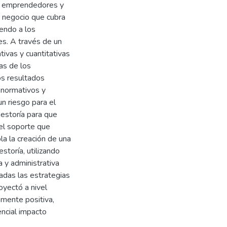
e emprendedores y
e negocio que cubra
iendo a los
es. A través de un
ivas y cuantitativas
as de los
os resultados
 normativos y
un riesgo para el
gestoría para que
 el soporte que
a la creación de una
storía, utilizando
 y administrativa
eadas las estrategias
oyectó a nivel
emente positiva,
encial impacto