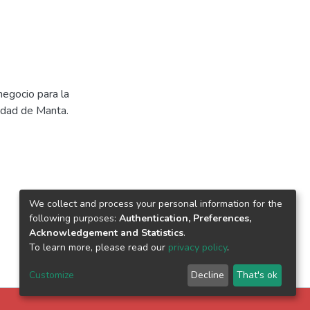
negocio para la
iudad de Manta.
We collect and process your personal information for the
following purposes:
Authentication, Preferences,
Acknowledgement and Statistics
.
To learn more, please read our
privacy policy
.
Customize
Decline
That's ok