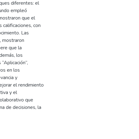
ues diferentes: el
egundo empleó
mostraron que el
 calificaciones, con
ocimiento. Las
, mostraron
iere que la
Además, los
“Aplicación”,
vos en los
evancia y
jorar el rendimiento
tiva y el
olaborativo que
a de decisiones, la