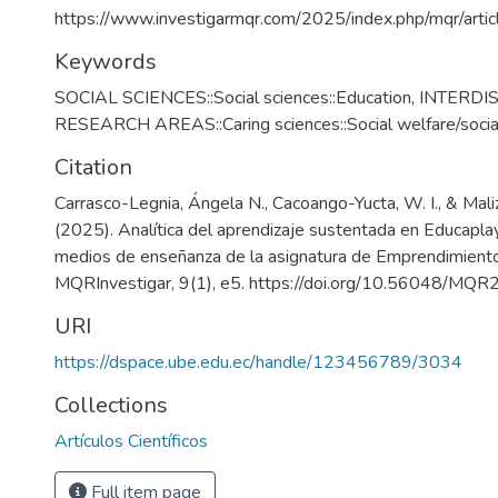
https://www.investigarmqr.com/2025/index.php/mqr/arti
Keywords
SOCIAL SCIENCES::Social sciences::Education
,
INTERDI
RESEARCH AREAS::Caring sciences::Social welfare/socia
Citation
Carrasco-Legnia, Ángela N., Cacoango-Yucta, W. I., & Maliz
(2025). Analítica del aprendizaje sustentada en Educapl
medios de enseñanza de la asignatura de Emprendimiento
MQRInvestigar, 9(1), e5. https://doi.org/10.56048/MQ
URI
https://dspace.ube.edu.ec/handle/123456789/3034
Collections
Artículos Científicos
Full item page