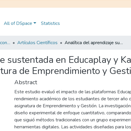
All of DSpace
Statistics
Maestría en Pedagogía con Mención en Formación Técnica y Profesional
Artículos Científicos
Analítica del aprendizaje sustentada en Educaplay y Kahoot como medios de enseñanza de la asignatura de Emprendimiento y Gestión
aje sustentada en Educaplay y 
atura de Emprendimiento y Gest
Abstract
Este estudio evaluó el impacto de las plataformas Educap
rendimiento académico de los estudiantes de tercer año de
asignatura de Emprendimiento y Gestión. La investigación 
diseño experimental de enfoque cuantitativo, comparando
que siguió métodos tradicionales con un grupo experimenta
herramientas digitales. Las actividades diseñadas para los