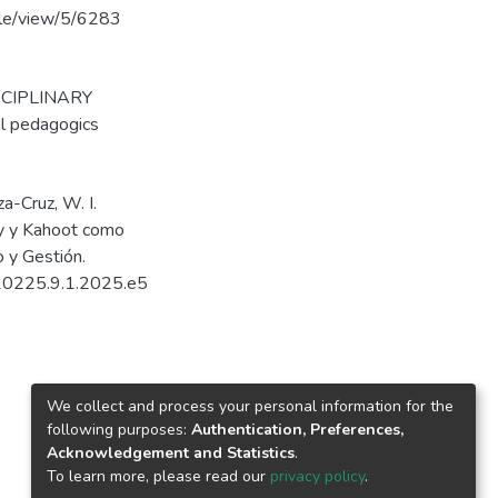
cle/view/5/6283
SCIPLINARY
l pedagogics
a-Cruz, W. I.
ay y Kahoot como
 y Gestión.
R20225.9.1.2025.e5
We collect and process your personal information for the
following purposes:
Authentication, Preferences,
Acknowledgement and Statistics
.
To learn more, please read our
privacy policy
.