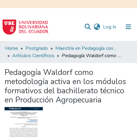
(current)
Log In
Communities
Home
Postgrado
Maestría en Pedagogía con Mención en Formación Técnica y Profesional
&
Artículos Científicos
Pedagogía Waldorf como metodología activa en los módulos formativos del bachillerato técnico en Producción Agropecuaria
Collections
Pedagogía Waldorf como
All of DSpace
metodología activa en los módulos
formativos del bachillerato técnico
Statistics
en Producción Agropecuaria