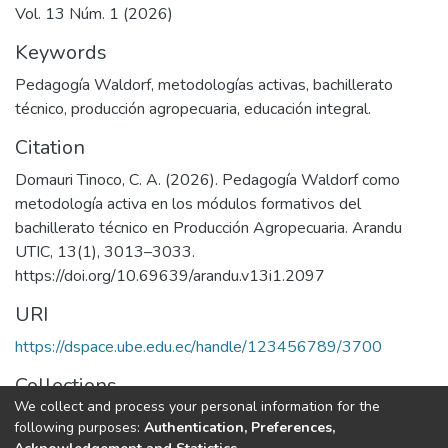
Vol. 13 Núm. 1 (2026)
Keywords
Pedagogía Waldorf
,
metodologías activas
,
bachillerato
técnico
,
producción agropecuaria
,
educación integral.
Citation
Domauri Tinoco, C. A. (2026). Pedagogía Waldorf como
metodología activa en los módulos formativos del
bachillerato técnico en Producción Agropecuaria. Arandu
UTIC, 13(1), 3013–3033.
https://doi.org/10.69639/arandu.v13i1.2097
URI
https://dspace.ube.edu.ec/handle/123456789/3700
Collections
We collect and process your personal information for the
Artículos Científicos
following purposes:
Authentication, Preferences,