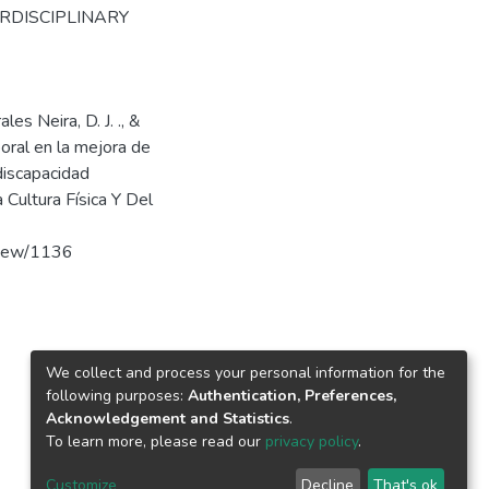
ERDISCIPLINARY
es Neira, D. J. ., &
poral en la mejora de
 discapacidad
a Cultura Física Y Del
/view/1136
We collect and process your personal information for the
following purposes:
Authentication, Preferences,
Acknowledgement and Statistics
.
To learn more, please read our
privacy policy
.
Customize
Decline
That's ok