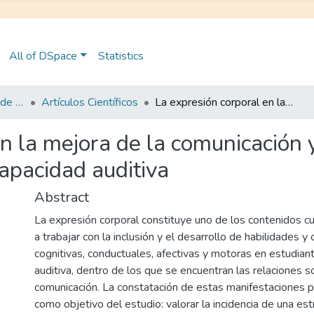
All of DSpace
Statistics
Maestría en Pedagogía de la Cultura Física - Mención en Educación Física Inclusiva
Artículos Científicos
La expresión corporal en la mejora de la comunicación y la interacción social en estudiantes con discapacidad auditiva
n la mejora de la comunicación y 
apacidad auditiva
Abstract
La expresión corporal constituye uno de los contenidos cu
a trabajar con la inclusión y el desarrollo de habilidades 
cognitivas, conductuales, afectivas y motoras en estudian
auditiva, dentro de los que se encuentran las relaciones so
comunicación. La constatación de estas manifestaciones p
como objetivo del estudio: valorar la incidencia de una es