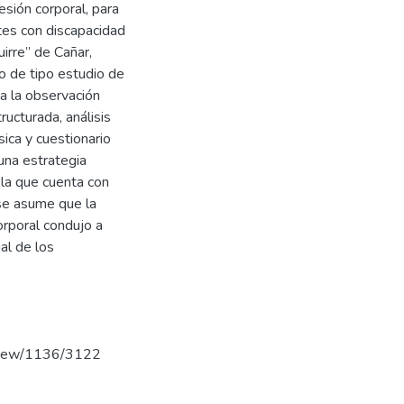
esión corporal, para
ntes con discapacidad
irre” de Cañar,
o de tipo estudio de
ca la observación
ructurada, análisis
ica y cuestionario
una estrategia
la que cuenta con
se asume que la
rporal condujo a
ial de los
e/view/1136/3122