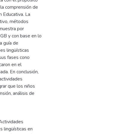
ca con el propósito
a la comprensión de
n Educativa. La
ativo, métodos
 muestra por
EGB y con base en lo
a guía de
es lingüísticas
sus fases cono
caron en el
dada. En conclusión,
 actividades
grar que los niños
nsión, análisis de
 Actividades
s lingüísticas en