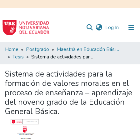
(current)
Log In
Communities
Home
Postgrado
Maestría en Educación Básica
&
Tesis
Sistema de actividades para la formación de valores morales en el proceso de enseñanza – aprendizaje del noveno grado de la Educación General Básica.
Collections
Sistema de actividades para la
All of DSpace
formación de valores morales en el
proceso de enseñanza – aprendizaje
Statistics
del noveno grado de la Educación
General Básica.