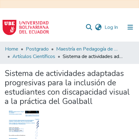
(current)
Log In
Communities
Home
Postgrado
Maestría en Pedagogía de la Cultura Física - Mención en Educación Física Inclusiva
&
Artículos Científicos
Sistema de actividades adaptadas progresivas para la inclusión de estudiantes con discapacidad visual a la práctica del Goalball
Collections
Sistema de actividades adaptadas
All of DSpace
progresivas para la inclusión de
estudiantes con discapacidad visual
Statistics
a la práctica del Goalball