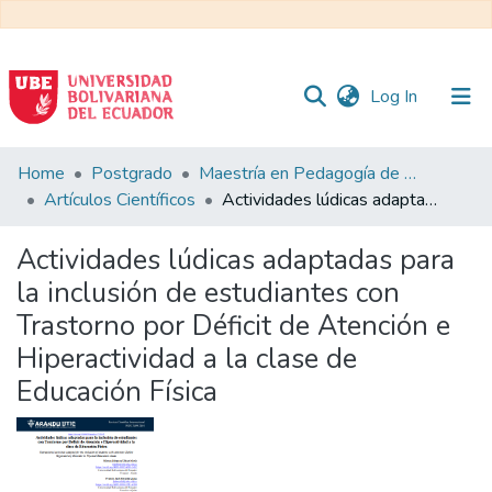
(current)
Log In
Communities
Home
Postgrado
Maestría en Pedagogía de la Cultura Física - Mención en Educación Física Inclusiva
&
Artículos Científicos
Actividades lúdicas adaptadas para la inclusión de estudiantes con Trastorno por Déficit de Atención e Hiperactividad a la clase de Educación Física
Collections
Actividades lúdicas adaptadas para
All of DSpace
la inclusión de estudiantes con
Trastorno por Déficit de Atención e
Statistics
Hiperactividad a la clase de
Educación Física