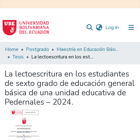
(current)
Log In
Communities
Home
Postgrado
Maestría en Educación Básica
&
Tesis
La lectoescritura en los estudiantes de sexto grado de educación general básica de una unidad educativa de Pedernales – 2024.
Collections
La lectoescritura en los estudiantes
All of DSpace
de sexto grado de educación general
básica de una unidad educativa de
Statistics
Pedernales – 2024.