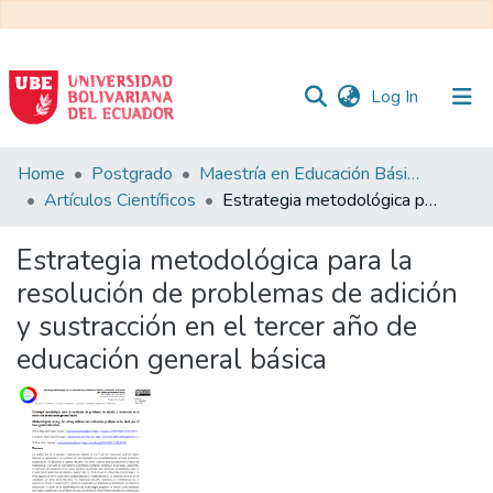
(current)
Log In
Communities
Home
Postgrado
Maestría en Educación Básica
&
Artículos Científicos
Estrategia metodológica para la resolución de problemas de adición y sustracción en el tercer año de educación general básica
Collections
Estrategia metodológica para la
All of DSpace
resolución de problemas de adición
y sustracción en el tercer año de
Statistics
educación general básica