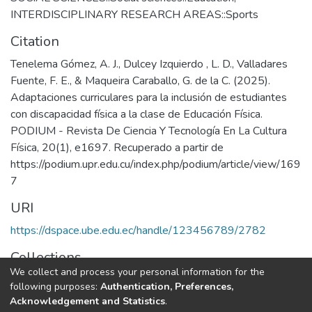
INTERDISCIPLINARY RESEARCH AREAS::Sports
Citation
Tenelema Gómez, A. J., Dulcey Izquierdo , L. D., Valladares
Fuente, F. E., & Maqueira Caraballo, G. de la C. (2025).
Adaptaciones curriculares para la inclusión de estudiantes
con discapacidad física a la clase de Educación Física.
PODIUM - Revista De Ciencia Y Tecnología En La Cultura
Física, 20(1), e1697. Recuperado a partir de
https://podium.upr.edu.cu/index.php/podium/article/view/169
7
URI
https://dspace.ube.edu.ec/handle/123456789/2782
Collections
We collect and process your personal information for the
Artículos Científicos
following purposes:
Authentication, Preferences,
Acknowledgement and Statistics
.
Full item page