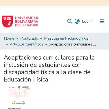
(current)
Log In
Communities
Home
Postgrado
Maestría en Pedagogía de la Cultura Física - Mención en Educación Física Inclusiva
&
Artículos Científicos
Adaptaciones curriculares para la inclusión de estudiantes con discapacidad física a la clase de Educación Física
Collections
Adaptaciones curriculares para la
All of DSpace
inclusión de estudiantes con
discapacidad física a la clase de
Statistics
Educación Física