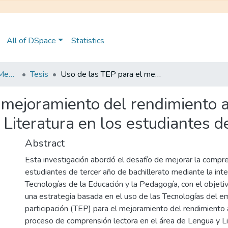
All of DSpace
Statistics
Maestría en Educación Mención en Pedagogía en Entornos Digitales
Tesis
Uso de las TEP para el mejoramiento del rendimiento académico en la asignatura de Lengua y Literatura en los estudiantes de Bachillerato.
 mejoramiento del rendimiento 
Literatura en los estudiantes de
Abstract
Esta investigación abordó el desafío de mejorar la compre
estudiantes de tercer año de bachillerato mediante la int
Tecnologías de la Educación y la Pedagogía, con el objet
una estrategia basada en el uso de las Tecnologías del 
participación (TEP) para el mejoramiento del rendimiento
proceso de comprensión lectora en el área de Lengua y Li