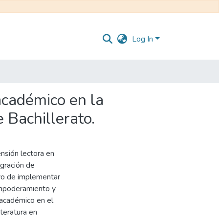
Log In
académico en la
 Bachillerato.
nsión lectora en
egración de
ivo de implementar
empoderamiento y
 académico en el
teratura en