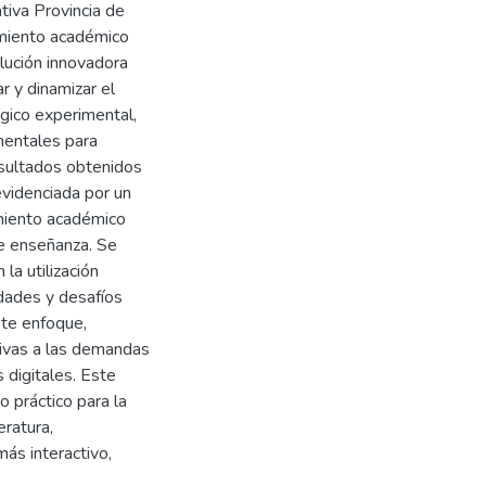
tiva Provincia de
dimiento académico
lución innovadora
r y dinamizar el
gico experimental,
mentales para
esultados obtenidos
evidenciada por un
imiento académico
e enseñanza. Se
la utilización
dades y desafíos
ste enfoque,
tivas a las demandas
 digitales. Este
 práctico para la
ratura,
ás interactivo,