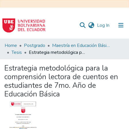
(current)
Log In
Communities
Home
Postgrado
Maestría en Educación Básica
&
Tesis
Estrategia metodológica para la comprensión lectora de cuentos en estudiantes de 7mo. Año de Educación Básica
Collections
Estrategia metodológica para la
All of DSpace
comprensión lectora de cuentos en
estudiantes de 7mo. Año de
Statistics
Educación Básica