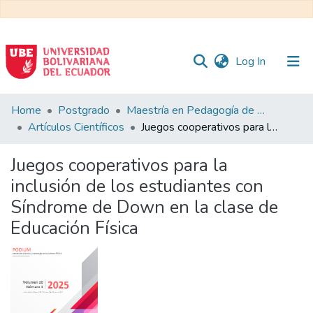
(current)
Log In
Communities
Home
Postgrado
Maestría en Pedagogía de la Cultura Física - Mención en Educación Física Inclusiva
&
Artículos Científicos
Juegos cooperativos para la inclusión de los estudiantes con Síndrome de Down en la clase de Educación Física
Collections
Juegos cooperativos para la
All of DSpace
inclusión de los estudiantes con
Síndrome de Down en la clase de
Statistics
Educación Física