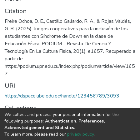
Citation
Freire Ochoa, D. E., Castillo Gallardo, R. A., & Rojas Valdés,
G. R. (2025). Juegos cooperativos para la inclusión de los
estudiantes con Síndrome de Down en la clase de
Educación Física. PODIUM - Revista De Ciencia Y
Tecnología En La Cultura Física, 20(1), e1657. Recuperado a
partir de
https://podium.upr.edu.cu/index.php/podium/article/view/165
7
URI
https://dspace.ube.edu.ec/handle/123456789/3093
Collections
We collect and process your personal information for the
Artículos Científicos
following purposes:
Authentication, Preferences,
Acknowledgement and Statistics
.
Full item page
To learn more, please read our
privacy policy
.