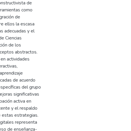
nstructivista de
erramientas como
gración de
re ellos la escasa
as adecuadas y el
de Ciencias
ción de los
ceptos abstractos.
en actividades
ractivas,
aprendizaje
icadas de acuerdo
específicas del grupo
joras significativas
pación activa en
ente y el respaldo
e estas estrategias.
igitales representa
oceso de enseñanza-