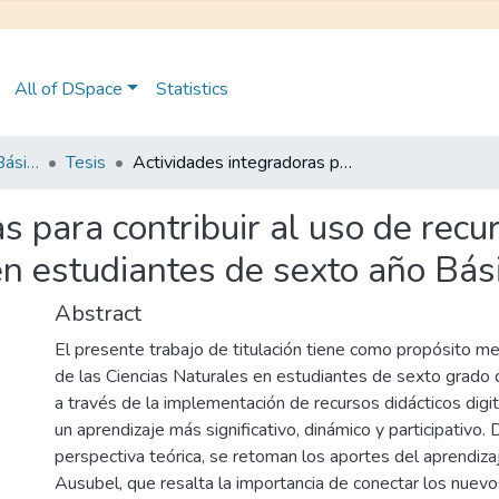
All of DSpace
Statistics
Maestría en Educación Básica
Tesis
Actividades integradoras para contribuir al uso de recursos didácticos digitales de Ciencias Naturales en estudiantes de sexto año Básica
s para contribuir al uso de recur
en estudiantes de sexto año Bás
Abstract
El presente trabajo de titulación tiene como propósito me
de las Ciencias Naturales en estudiantes de sexto grado 
a través de la implementación de recursos didácticos digi
un aprendizaje más significativo, dinámico y participativo.
perspectiva teórica, se retoman los aportes del aprendizaj
Ausubel, que resalta la importancia de conectar los nuev