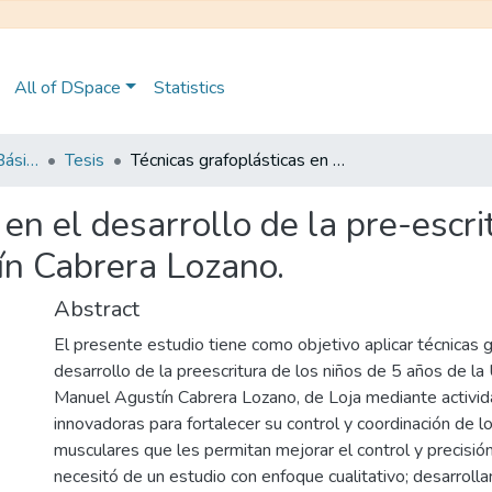
All of DSpace
Statistics
Maestría en Educación Básica
Tesis
Técnicas grafoplásticas en el desarrollo de la pre-escritura en niños de 5 años de la UE Manuel Agustín Cabrera Lozano.
 en el desarrollo de la pre-escr
ín Cabrera Lozano.
Abstract
El presente estudio tiene como objetivo aplicar técnicas g
desarrollo de la preescritura de los niños de 5 años de la
Manuel Agustín Cabrera Lozano, de Loja mediante activida
innovadoras para fortalecer su control y coordinación de 
musculares que les permitan mejorar el control y precisión
necesitó de un estudio con enfoque cualitativo; desarroll