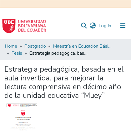
(current)
Log In
Communities
Home
Postgrado
Maestría en Educación Básica
&
Tesis
Estrategia pedagógica, basada en el aula invertida, para mejorar la lectura comprensiva en décimo año de la unidad educativa “Muey”
Collections
Estrategia pedagógica, basada en el
All of DSpace
aula invertida, para mejorar la
lectura comprensiva en décimo año
Statistics
de la unidad educativa “Muey”