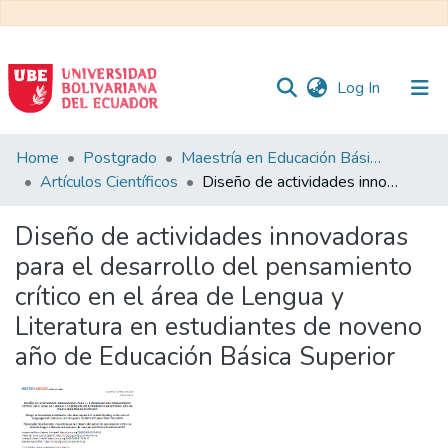
(current)
Log In
Communities
Home
Postgrado
Maestría en Educación Básica
&
Artículos Científicos
Diseño de actividades innovadoras para el desarrollo del pensamiento crítico en el área de Lengua y Literatura en estudiantes de noveno año de Educación Básica Superior
Collections
Diseño de actividades innovadoras
All of DSpace
para el desarrollo del pensamiento
crítico en el área de Lengua y
Statistics
Literatura en estudiantes de noveno
año de Educación Básica Superior