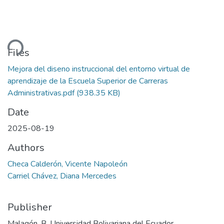
ding...
Files
Mejora del diseno instruccional del entorno virtual de
aprendizaje de la Escuela Superior de Carreras
Administrativas.pdf
(938.35 KB)
Date
2025-08-19
Authors
Checa Calderón, Vicente Napoleón
Carriel Chávez, Diana Mercedes
Publisher
Malagón, B. Universidad Bolivariana del Ecuador