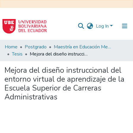
Log In
Communities
Home
Postgrado
Maestría en Educación Mención en Pedagogía en Entornos Digitales
&
Tesis
Mejora del diseño instruccional del entorno virtual de aprendizaje de la Escuela Superior de Carreras Administrativas
Collections
Mejora del diseño instruccional del
All of DSpace
entorno virtual de aprendizaje de la
Escuela Superior de Carreras
Statistics
Administrativas