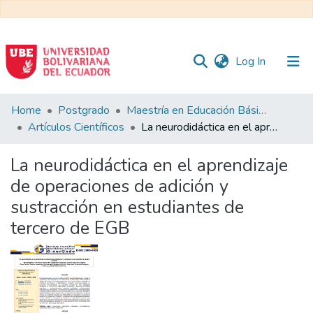
(current)
Log In
Communities
Home
Postgrado
Maestría en Educación Básica
&
Artículos Científicos
La neurodidáctica en el aprendizaje de operaciones de adición y sustracción en estudiantes de tercero de EGB
Collections
La neurodidáctica en el aprendizaje
All of DSpace
de operaciones de adición y
sustracción en estudiantes de
Statistics
tercero de EGB