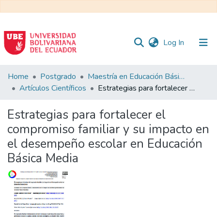
(current)
Log In
Communities
Home
Postgrado
Maestría en Educación Básica
&
Artículos Científicos
Estrategias para fortalecer el compromiso familiar y su impacto en el desempeño escolar en Educación Básica Media
Collections
Estrategias para fortalecer el
All of DSpace
compromiso familiar y su impacto en
el desempeño escolar en Educación
Statistics
Básica Media