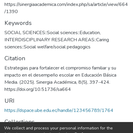
https://sinergiaacademica.com/index.php/sa/article/view/664
/1390
Keywords
SOCIAL SCIENCES::Social sciences::Education
,
INTERDISCIPLINARY RESEARCH AREAS::Caring
sciences::Social welfare/social pedagogics
Citation
Estrategias para fortalecer el compromiso familiar y su
impacto en el desempeño escolar en Educación Básica
Media. (2025). Sinergia Académica, 8(5), 397-424.
https://doi.org/10.51736/sa664
URI
https://dspace.ube.edu.ec/handle/123456789/1764
Collections
We collect and process your personal information for the
Artículos Científicos