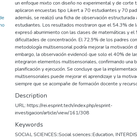
un enfoque mixto con diseño no experimental y de corte t
aplicaron encuestas tipo Likert a 70 estudiantes y 70 padr
de
además, se realizó una ficha de observación estructurada 
no
estudiantes. Los resultados mostraron que el 54.3% de l
expresó aburrimiento con las clases de matemáticas y el
dificultades de concentración. El 72.9% de los padres con
metodología multisensorial podría mejorar la motivación de
embargo, la observación evidenció que solo el 40% de la
integraron elementos multisensoriales, confirmando una b
planificación y ejecución. Se concluye que la implementac
multisensoriales puede mejorar el aprendizaje y la motiv
siempre que se acompañe de formación docente y recurs
Description
URL: https://rei.esprint.tech/index.php/esprint-
investigacion/article/view/161/308
Keywords
SOCIAL SCIENCES::Social sciences::Education
,
INTERDI