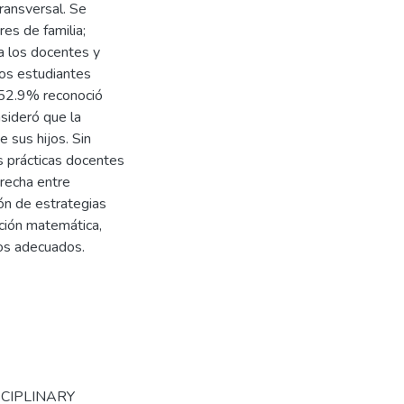
ransversal. Se
es de familia;
a los docentes y
os estudiantes
 52.9% reconoció
sideró que la
 sus hijos. Sin
s prácticas docentes
recha entre
ión de estrategias
ación matemática,
os adecuados.
SCIPLINARY