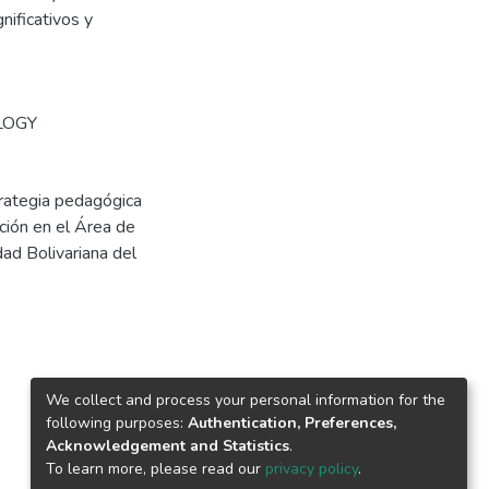
nificativos y
LOGY
trategia pedagógica
ación en el Área de
ad Bolivariana del
We collect and process your personal information for the
following purposes:
Authentication, Preferences,
Acknowledgement and Statistics
.
To learn more, please read our
privacy policy
.