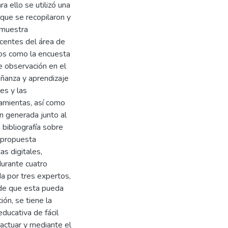
a ello se utilizó una
que se recopilaron y
 muestra
centes del área de
tos como la encuesta
de observación en el
eñanza y aprendizaje
es y las
amientas, así como
ón generada junto al
 bibliografía sobre
a propuesta
s digitales,
durante cuatro
a por tres expertos,
 de que esta pueda
ón, se tiene la
ducativa de fácil
actuar y mediante el