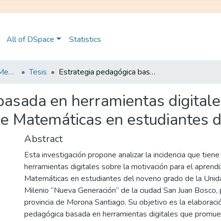
All of DSpace
Statistics
Maestría en Educación Mención en Pedagogía en Entornos Digitales
Tesis
Estrategia pedagógica basada en herramientas digitales para incentivar la motivación en el Área de Matemáticas en estudiantes de Básica Superior
asada en herramientas digitales
de Matemáticas en estudiantes d
Abstract
Esta investigación propone analizar la incidencia que tiene
herramientas digitales sobre la motivación para el aprendi
Matemáticas en estudiantes del noveno grado de la Unid
Milenio “Nueva Generación” de la ciudad San Juan Bosco, 
provincia de Morona Santiago. Su objetivo es la elaboraci
pedagógica basada en herramientas digitales que promue