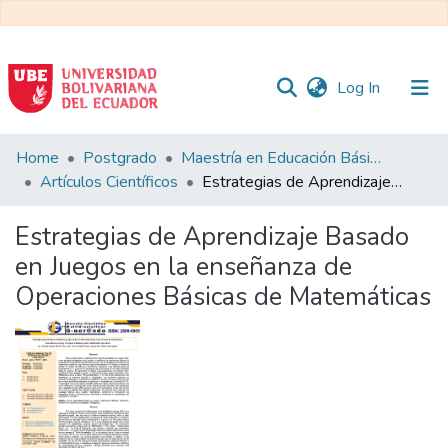
(current)
Log In
Communities
Home
Postgrado
Maestría en Educación Básica
&
Artículos Científicos
Estrategias de Aprendizaje Basado en Juegos en la enseñanza de Operaciones Básicas de Matemáticas
Collections
Estrategias de Aprendizaje Basado
All of DSpace
en Juegos en la enseñanza de
Operaciones Básicas de Matemáticas
Statistics