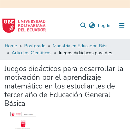
(current)
Log In
Communities
Home
Postgrado
Maestría en Educación Básica
&
Artículos Científicos
Juegos didácticos para desarrollar la motivación por el aprendizaje matemático en los estudiantes de tercer año de Educación General Básica
Collections
Juegos didácticos para desarrollar la
All of DSpace
motivación por el aprendizaje
matemático en los estudiantes de
Statistics
tercer año de Educación General
Básica