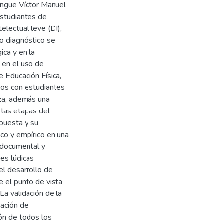
lingüe Víctor Manuel
estudiantes de
electual leve (DI),
io diagnóstico se
ica y en la
s en el uso de
e Educación Física,
vos con estudiantes
iza, además una
 las etapas del
opuesta y su
ico y empírico en una
, documental y
des lúdicas
 el desarrollo de
e el punto de vista
La validación de la
zación de
ión de todos los