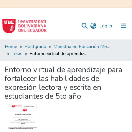
(current)
Log In
Communities
Home
Postgrado
Maestría en Educación Mención en Pedagogía en Entornos Digitales
&
Tesis
Entorno virtual de aprendizaje para fortalecer las habilidades de expresión lectora y escrita en estudiantes de 5to año
Collections
Entorno virtual de aprendizaje para
All of DSpace
fortalecer las habilidades de
expresión lectora y escrita en
Statistics
estudiantes de 5to año