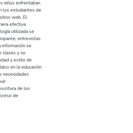
los niños enfrentaban
on los estudiantes de
itios web. El
nera efectiva
ogía utilizada se
cipante, entrevistas
a información se
e clases y se
idad y estilo de
údico en la educación
as necesidades
uir
scritura de los
roceso de