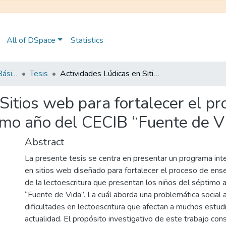
All of DSpace
Statistics
Maestría en Educación Básica
Tesis
Actividades Lúdicas en Sitios web para fortalecer el proceso de Lectoescritura en estudiantes de séptimo año del CECIB “Fuente de Vida”
Sitios web para fortalecer el pr
imo año del CECIB “Fuente de V
Abstract
La presente tesis se centra en presentar un programa inte
en sitios web diseñado para fortalecer el proceso de ens
de la lectoescritura que presentan los niños del séptimo
“Fuente de Vida”. La cuál aborda una problemática social a
dificultades en lectoescritura que afectan a muchos estud
actualidad. El propósito investigativo de este trabajo cons