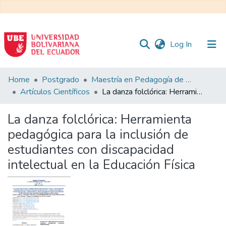
(current)
Log In
Communities
Home
Postgrado
Maestría en Pedagogía de la Cultura Física - Mención en Educación Física Inclusiva
&
Artículos Científicos
La danza folclórica: Herramienta pedagógica para la inclusión de estudiantes con discapacidad intelectual en la Educación Física
Collections
La danza folclórica: Herramienta
All of DSpace
pedagógica para la inclusión de
estudiantes con discapacidad
Statistics
intelectual en la Educación Física