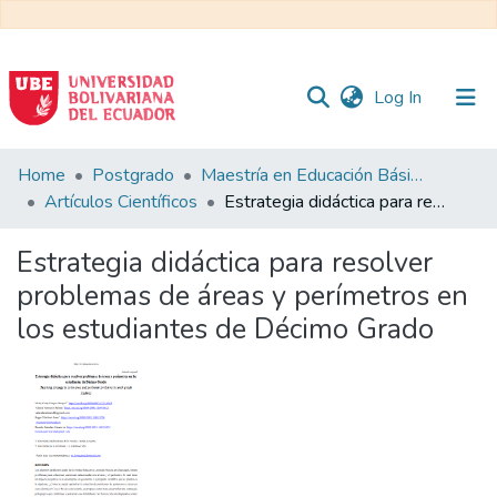
(current)
Log In
Communities
Home
Postgrado
Maestría en Educación Básica
&
Artículos Científicos
Estrategia didáctica para resolver problemas de áreas y perímetros en los estudiantes de Décimo Grado
Collections
Estrategia didáctica para resolver
All of DSpace
problemas de áreas y perímetros en
los estudiantes de Décimo Grado
Statistics