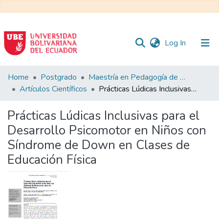
(current)
Log In
Communities
Home
Postgrado
Maestría en Pedagogía de la Cultura Física - Mención en Educación Física Inclusiva
&
Artículos Científicos
Prácticas Lúdicas Inclusivas para el Desarrollo Psicomotor en Niños con Síndrome de Down en Clases de Educación Física
Collections
Prácticas Lúdicas Inclusivas para el
All of DSpace
Desarrollo Psicomotor en Niños con
Síndrome de Down en Clases de
Statistics
Educación Física