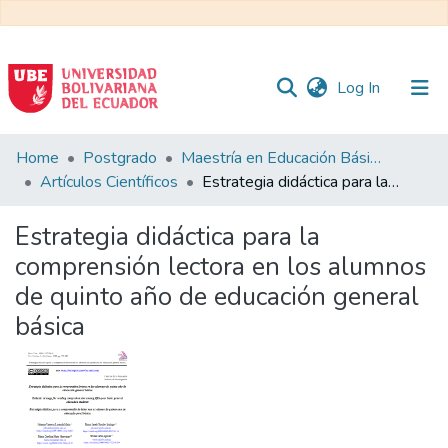
(current)
Log In
Communities
Home
Postgrado
Maestría en Educación Básica
&
Artículos Científicos
Estrategia didáctica para la comprensión lectora en los alumnos de quinto año de educación general básica
Collections
Estrategia didáctica para la
All of DSpace
comprensión lectora en los alumnos
de quinto año de educación general
Statistics
básica