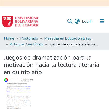
(current)
Log In
Communities
Home
Postgrado
Maestría en Educación Básica
&
Artículos Científicos
Juegos de dramatización para la motivación hacia la lectura literaria en quinto año
Collections
Juegos de dramatización para la
All of DSpace
motivación hacia la lectura literaria
en quinto año
Statistics