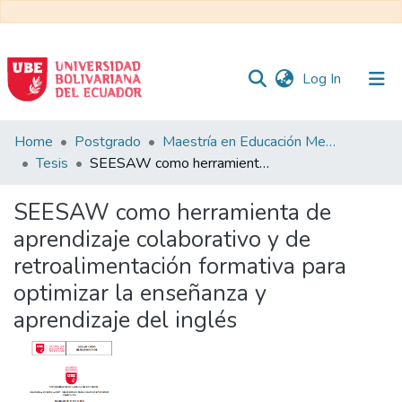
(current)
Log In
Communities
Home
Postgrado
Maestría en Educación Mención en Pedagogía en Entornos Digitales
&
Tesis
SEESAW como herramienta de aprendizaje colaborativo y de retroalimentación formativa para optimizar la enseñanza y aprendizaje del inglés
Collections
SEESAW como herramienta de
All of DSpace
aprendizaje colaborativo y de
retroalimentación formativa para
Statistics
optimizar la enseñanza y
aprendizaje del inglés