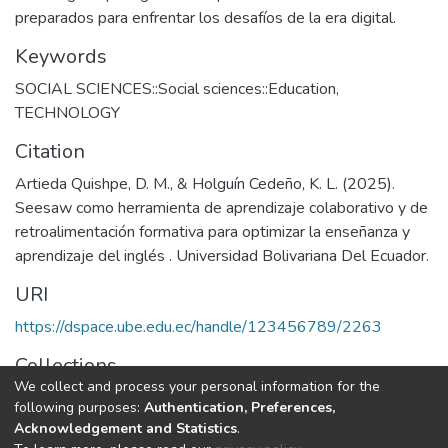
preparados para enfrentar los desafíos de la era digital.
Keywords
SOCIAL SCIENCES::Social sciences::Education
,
TECHNOLOGY
Citation
Artieda Quishpe, D. M., & Holguín Cedeño, K. L. (2025).
Seesaw como herramienta de aprendizaje colaborativo y de
retroalimentación formativa para optimizar la enseñanza y
aprendizaje del inglés . Universidad Bolivariana Del Ecuador.
URI
https://dspace.ube.edu.ec/handle/123456789/2263
Collections
We collect and process your personal information for the
Tesis
following purposes:
Authentication, Preferences,
Acknowledgement and Statistics
.
Full item page