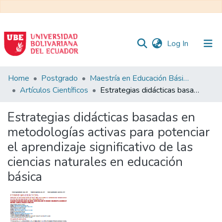
(current)
Log In
Communities
Home
Postgrado
Maestría en Educación Básica
&
Artículos Científicos
Estrategias didácticas basadas en metodologías activas para potenciar el aprendizaje significativo de las ciencias naturales en educación básica
Collections
Estrategias didácticas basadas en
All of DSpace
metodologías activas para potenciar
el aprendizaje significativo de las
Statistics
ciencias naturales en educación
básica