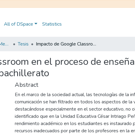
All of DSpace
Statistics
Maestría en Educación Mención en Pedagogía en Entornos Digitales
Tesis
Impacto de Google Classroom en el proceso de enseñanza-aprendizaje de física en primer año de bachillerato
ssroom en el proceso de enseña
bachillerato
Abstract
En el marco de la sociedad actual, las tecnologías de la in
comunicación se han filtrado en todos los aspectos de la v
destacándose especialmente en el sector educativo, no o
identificado que en la Unidad Educativa César Intriago Peñ
rendimiento académico en los estudiantes es instaurado p
recursos inadecuados por parte de los profesores en la e