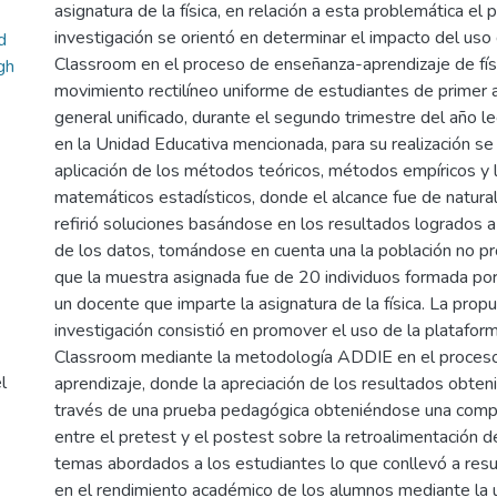
asignatura de la física, en relación a esta problemática el
investigación se orientó en determinar el impacto del us
d
Classroom en el proceso de enseñanza-aprendizaje de físi
igh
movimiento rectilíneo uniforme de estudiantes de primer a
general unificado, durante el segundo trimestre del año 
en la Unidad Educativa mencionada, para su realización se
aplicación de los métodos teóricos, métodos empíricos y
matemáticos estadísticos, donde el alcance fue de natura
refirió soluciones basándose en los resultados logrados a 
de los datos, tomándose en cuenta una la población no prob
que la muestra asignada fue de 20 individuos formada po
un docente que imparte la asignatura de la física. La prop
investigación consistió en promover el uso de la platafo
Classroom mediante la metodología ADDIE en el proces
l
aprendizaje, donde la apreciación de los resultados obteni
través de una prueba pedagógica obteniéndose una compa
entre el pretest y el postest sobre la retroalimentación d
temas abordados a los estudiantes lo que conllevó a res
en el rendimiento académico de los alumnos mediante la ut