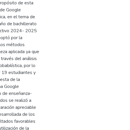
 propósito de esta
o de Google
ca, en el tema de
ño de bachillerato
lectivo 2024- 2025
 optó por la
 los métodos
leza aplicada ya que
través del análisis
abilística, por lo
r 19 estudiantes y
uesta de la
rma Google
o de enseñanza-
dos se realizó a
ración apreciable
esarrollada de los
ultados favorables
ilización de la