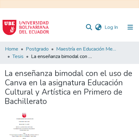
(current)
Log In
Communities
Home
Postgrado
Maestría en Educación Mención en Pedagogía en Entornos Digitales
&
Tesis
La enseñanza bimodal con el uso de Canva en la asignatura Educación Cultural y Artística en Primero de Bachillerato
Collections
La enseñanza bimodal con el uso de
All of DSpace
Canva en la asignatura Educación
Cultural y Artística en Primero de
Statistics
Bachillerato