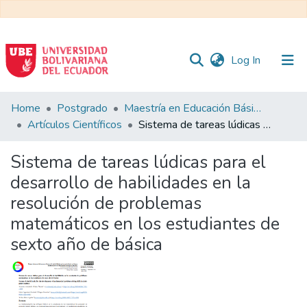
(current)
Log In
Communities
Home
Postgrado
Maestría en Educación Básica
&
Artículos Científicos
Sistema de tareas lúdicas para el desarrollo de habilidades en la resolución de problemas matemáticos en los estudiantes de sexto año de básica
Collections
Sistema de tareas lúdicas para el
All of DSpace
desarrollo de habilidades en la
resolución de problemas
Statistics
matemáticos en los estudiantes de
sexto año de básica